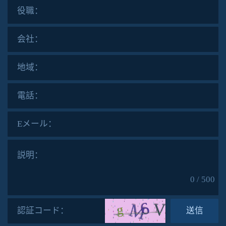
名前：
役職：
会社：
地域：
電話：
Eメール：
説明：
0 / 500